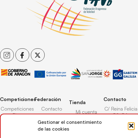
Competiciones
Federación
Contacto
Tienda
Competiciones
Contacto
C/ Reina Felicia
Mi cuenta
Pista
50-54,
Transparencia
Carrito
50003,
Gestionar el consentimiento
Competiciones
Árbitros
Zaragoza
de las cookies
Lista deseos
Playa
Entrenadores
976 73 08 41