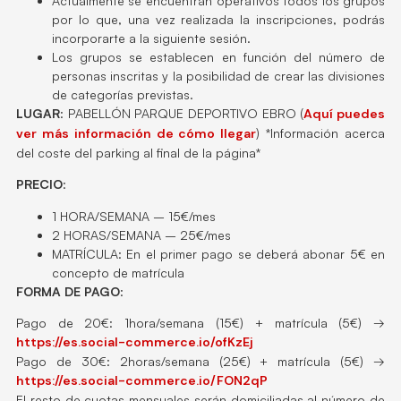
Actualmente se encuentran operativos todos los grupos
por lo que, una vez realizada la inscripciones, podrás
incorporarte a la siguiente sesión.
Los grupos se establecen en función del número de
personas inscritas y la posibilidad de crear las divisiones
de categorías previstas.
LUGAR
: PABELLÓN PARQUE DEPORTIVO EBRO (
Aquí puedes
ver más información de cómo llegar
) *Información acerca
del coste del parking al final de la página*
PRECIO
:
1 HORA/SEMANA – 15€/mes
2 HORAS/SEMANA – 25€/mes
MATRÍCULA: En el primer pago se deberá abonar 5€ en
concepto de matrícula
FORMA DE PAGO
:
Pago de 20€: 1hora/semana (15€) + matrícula (5€) →
https://es.social-commerce.io/ofKzEj
Pago de 30€: 2horas/semana (25€) + matrícula (5€) →
https://es.social-commerce.io/FON2qP
El resto de cuotas mensuales serán domiciliadas al número de