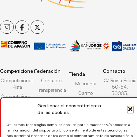
Competiciones
Federación
Contacto
Tienda
Competiciones
Contacto
C/ Reina Felicia
Mi cuenta
Pista
50-54,
Transparencia
Carrito
50003,
Competiciones
Árbitros
Zaragoza
Lista deseos
Playa
Gestionar el consentimiento
Entrenadores
976 73 08 41
Pasarela pago
Competiciones
de las cookies
Seguro
Nieve
secretaria@favb.
Devoluciones
deportivo
Utilizamos tecnologías como las cookies para almacenar y/o acceder a
la información del dispositivo. El consentimiento de estas tecnologías
nos permitirá procesar datos como el comportamiento de navegación o