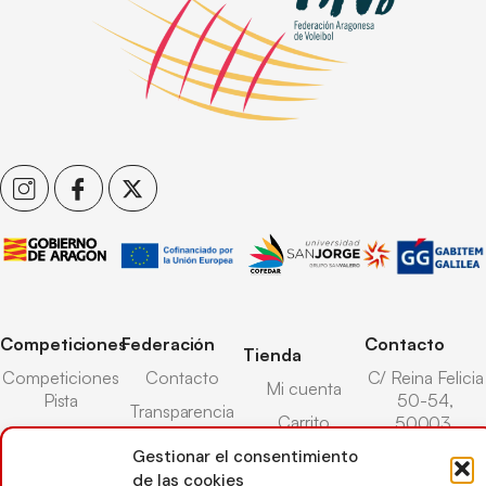
Competiciones
Federación
Contacto
Tienda
Competiciones
Contacto
C/ Reina Felicia
Mi cuenta
Pista
50-54,
Transparencia
Carrito
50003,
Competiciones
Árbitros
Zaragoza
Lista deseos
Gestionar el consentimiento
Playa
Entrenadores
976 73 08 41
de las cookies