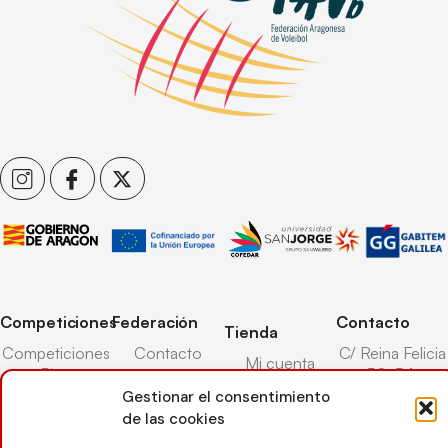
Competiciones
Federación
Contacto
Tienda
Competiciones
Contacto
C/ Reina Felicia
Mi cuenta
Pista
50-54,
Transparencia
Carrito
50003,
Gestionar el consentimiento
Competiciones
Árbitros
Zaragoza
de las cookies
Lista deseos
Playa
Entrenadores
976 73 08 41