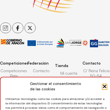
Competiciones
Federación
Contacto
Tienda
Competiciones
Contacto
C/ Reina Felicia
Mi cuenta
Pista
50-54,
Transparencia
Carrito
50003,
Competiciones
Gestionar el consentimiento
Árbitros
Zaragoza
Lista deseos
Playa
de las cookies
Entrenadores
976 73 08 41
Pasarela pago
Competiciones
Utilizamos tecnologías como las cookies para almacenar y/o acceder a
Seguro
Nieve
secretaria@favb.
Devoluciones
la información del dispositivo. El consentimiento de estas tecnologías
deportivo
nos permitirá procesar datos como el comportamiento de navegación o