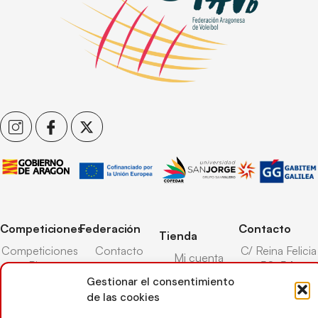
Competiciones
Federación
Contacto
Tienda
Competiciones
Contacto
C/ Reina Felicia
Mi cuenta
Pista
50-54,
Transparencia
Carrito
50003,
Gestionar el consentimiento
Competiciones
Árbitros
Zaragoza
de las cookies
Lista deseos
Playa
Entrenadores
976 73 08 41