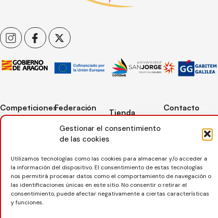
Competiciones
Federación
Contacto
Tienda
Competiciones
Contacto
C/ Reina Felicia
Mi cuenta
Gestionar el consentimiento
Pista
50-54,
Transparencia
de las cookies
Carrito
50003,
Competiciones
Árbitros
Zaragoza
Lista deseos
Playa
Utilizamos tecnologías como las cookies para almacenar y/o acceder a
Entrenadores
la información del dispositivo. El consentimiento de estas tecnologías
976 73 08 41
Pasarela pago
Competiciones
nos permitirá procesar datos como el comportamiento de navegación o
Seguro
Nieve
secretaria@favb.
las identificaciones únicas en este sitio. No consentir o retirar el
Devoluciones
deportivo
consentimiento, puede afectar negativamente a ciertas características
y funciones.