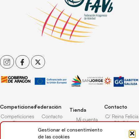
Competiciones
Federación
Contacto
Tienda
Competiciones
Contacto
C/ Reina Felicia
Mi cuenta
Pista
50-54,
Transparencia
Carrito
50003,
Gestionar el consentimiento
Competiciones
Árbitros
Zaragoza
de las cookies
Lista deseos
Playa