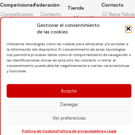
Competiciones
Federación
Contacto
Tienda
Competiciones
Contacto
C/ Reina Felicia
Mi cuenta
Pista
50-54,
Transparencia
Gestionar el consentimiento
Carrito
50003,
Competiciones
de las cookies
Árbitros
Zaragoza
Lista deseos
Playa
Entrenadores
976 73 08 41
Utilizamos tecnologías como las cookies para almacenar y/o acceder a
Pasarela pago
Competiciones
la información del dispositivo. El consentimiento de estas tecnologías
Seguro
Nieve
secretaria@favb.
Devoluciones
nos permitirá procesar datos como el comportamiento de navegación o
deportivo
las identificaciones únicas en este sitio. No consentir o retirar el
consentimiento, puede afectar negativamente a ciertas características
y funciones.
Copyright © 2025 Federación Aragonesa de Voleibol |
Desarrollado por
TOOOLS
Aceptar
Denegar
Aviso Legal
Política de Cookies
Política de Privacidad
Protección de datos
Declaración de Accesibilidad
Ver preferencias
Política de Cookies
Política de privacidad
Aviso Legal