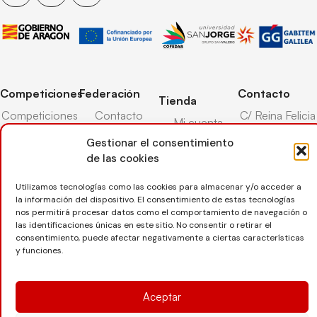
Competiciones
Federación
Contacto
Tienda
Competiciones
Contacto
C/ Reina Felicia
Mi cuenta
Pista
50-54,
Transparencia
Gestionar el consentimiento
Carrito
50003,
Competiciones
de las cookies
Árbitros
Zaragoza
Lista deseos
Playa
Entrenadores
976 73 08 41
Utilizamos tecnologías como las cookies para almacenar y/o acceder a
Pasarela pago
Competiciones
la información del dispositivo. El consentimiento de estas tecnologías
Seguro
Nieve
secretaria@favb.
Devoluciones
nos permitirá procesar datos como el comportamiento de navegación o
deportivo
las identificaciones únicas en este sitio. No consentir o retirar el
consentimiento, puede afectar negativamente a ciertas características
y funciones.
Copyright © 2025 Federación Aragonesa de Voleibol |
Desarrollado por
TOOOLS
Aceptar