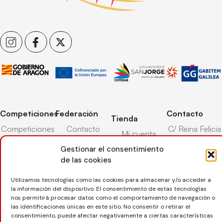
Competiciones
Federación
Contacto
Tienda
Competiciones
Contacto
C/ Reina Felicia
Mi cuenta
Pista
50-54,
Transparencia
Gestionar el consentimiento
Carrito
50003,
Competiciones
Árbitros
de las cookies
Zaragoza
Lista deseos
Playa
Entrenadores
976 73 08 41
Pasarela pago
Competiciones
Utilizamos tecnologías como las cookies para almacenar y/o acceder a
la información del dispositivo. El consentimiento de estas tecnologías
Seguro
Nieve
secretaria@favb.
Devoluciones
nos permitirá procesar datos como el comportamiento de navegación o
deportivo
las identificaciones únicas en este sitio. No consentir o retirar el
consentimiento, puede afectar negativamente a ciertas características