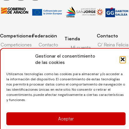
Competiciones
Federación
Contacto
Tienda
Competiciones
Contacto
C/ Reina Felicia
Mi cuenta
Pista
50-54,
Transparencia
Gestionar el consentimiento
Carrito
50003,
Competiciones
de las cookies
Árbitros
Zaragoza
Lista deseos
Playa
Entrenadores
976 73 08 41
Pasarela pago
Utilizamos tecnologías como las cookies para almacenar y/o acceder a
Competiciones
la información del dispositivo. El consentimiento de estas tecnologías
Seguro
Nieve
secretaria@favb.
Devoluciones
nos permitirá procesar datos como el comportamiento de navegación o
deportivo
las identificaciones únicas en este sitio. No consentir o retirar el
consentimiento, puede afectar negativamente a ciertas características
y funciones.
Copyright © 2025 Federación Aragonesa de Voleibol |
Desarrollado por
TOOOLS
Aceptar