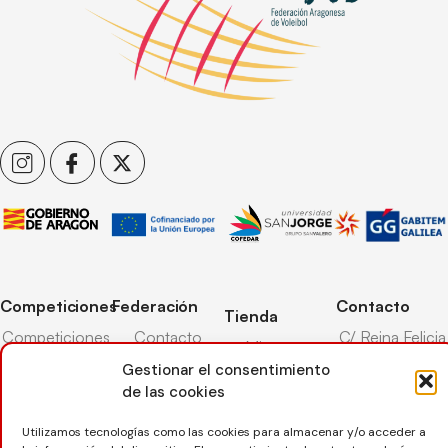
Competiciones
Federación
Contacto
Tienda
Competiciones
Contacto
C/ Reina Felicia
Mi cuenta
Pista
50-54,
Transparencia
Gestionar el consentimiento
Carrito
50003,
Competiciones
de las cookies
Árbitros
Zaragoza
Lista deseos
Playa
Entrenadores
976 73 08 41
Utilizamos tecnologías como las cookies para almacenar y/o acceder a
Pasarela pago
Competiciones