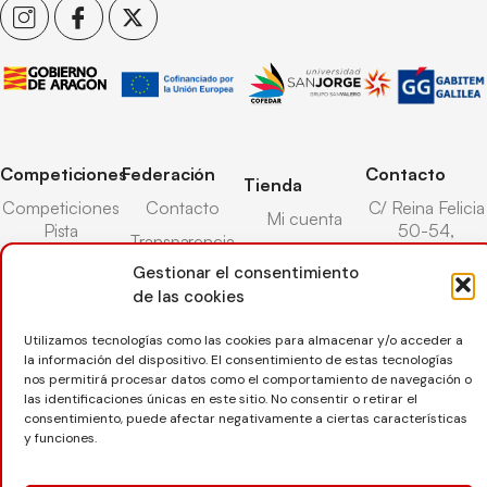
Competiciones
Federación
Contacto
Tienda
Competiciones
Contacto
C/ Reina Felicia
Mi cuenta
Pista
50-54,
Transparencia
Carrito
50003,
Competiciones
Gestionar el consentimiento
Árbitros
Zaragoza
Lista deseos
Playa
de las cookies
Entrenadores
976 73 08 41
Pasarela pago
Competiciones
Seguro
Utilizamos tecnologías como las cookies para almacenar y/o acceder a
Nieve
secretaria@favb.
Devoluciones
la información del dispositivo. El consentimiento de estas tecnologías
deportivo
nos permitirá procesar datos como el comportamiento de navegación o
las identificaciones únicas en este sitio. No consentir o retirar el
consentimiento, puede afectar negativamente a ciertas características
Copyright © 2025 Federación Aragonesa de Voleibol |
y funciones.
Desarrollado por
TOOOLS