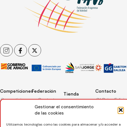
Competiciones
Federación
Contacto
Tienda
Competiciones
Contacto
C/ Reina Felicia
Mi cuenta
Pista
50-54,
Gestionar el consentimiento
Transparencia
Carrito
50003,
de las cookies
Competiciones
Árbitros
Zaragoza
Lista deseos
Playa
Utilizamos tecnologías como las cookies para almacenar y/o acceder a
Entrenadores
976 73 08 41