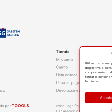
Tienda
Mi cuenta
Utilizamos tecnolo
Carrito
dispositivo. El co
comportamiento de 
Lista deseos
retirar el consent
funciones.
Pasarela pago
ivo
Devoluciones
Acepta
TOOOLS
ado por
Aviso Legal
Política de Cookies
Pol
Declaración de Accesibilidad