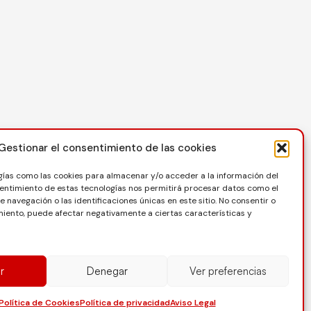
Contacto
Gestionar el consentimiento de las cookies
C/ Reina Felicia 50-54, 50003, Zaragoza
gías como las cookies para almacenar y/o acceder a la información del
976 73 08 41
nsentimiento de estas tecnologías nos permitirá procesar datos como el
navegación o las identificaciones únicas en este sitio. No consentir o
secretaria@favb.es
imiento, puede afectar negativamente a ciertas características y
r
Denegar
Ver preferencias
ítica de Privacidad
Protección de datos
Política de Cookies
Política de privacidad
Aviso Legal