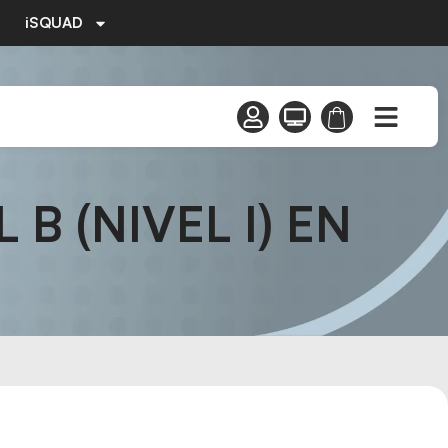
iSQUAD
B (NIVEL I) EN