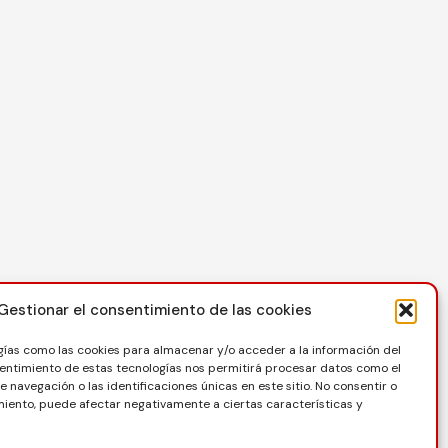
Contacto
Gestionar el consentimiento de las cookies
C/ Reina Felicia 50-54, 50003, Zaragoza
gías como las cookies para almacenar y/o acceder a la información del
976 73 08 41
nsentimiento de estas tecnologías nos permitirá procesar datos como el
navegación o las identificaciones únicas en este sitio. No consentir o
secretaria@favb.es
imiento, puede afectar negativamente a ciertas características y