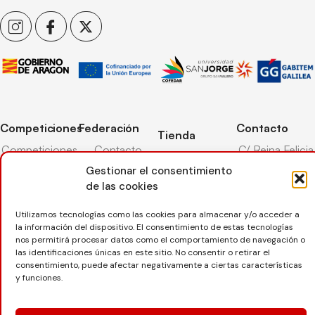
Competiciones
Federación
Contacto
Tienda
Competiciones
Contacto
C/ Reina Felicia
Mi cuenta
Pista
50-54,
Gestionar el consentimiento
Transparencia
Carrito
50003,
Competiciones
de las cookies
Árbitros
Zaragoza
Lista deseos
Playa
Entrenadores
976 73 08 41
Utilizamos tecnologías como las cookies para almacenar y/o acceder a
Pasarela pago
Competiciones
la información del dispositivo. El consentimiento de estas tecnologías
Seguro
Nieve
secretaria@favb.
nos permitirá procesar datos como el comportamiento de navegación o
Devoluciones
deportivo
las identificaciones únicas en este sitio. No consentir o retirar el
consentimiento, puede afectar negativamente a ciertas características
y funciones.
Copyright © 2025 Federación Aragonesa de Voleibol |
Desarrollado por
TOOOLS