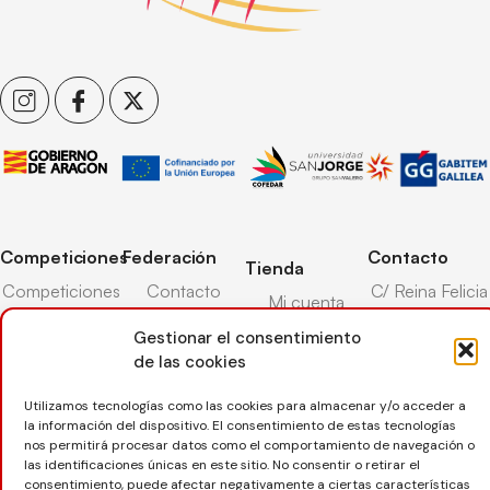
Competiciones
Federación
Contacto
Tienda
Competiciones
Contacto
C/ Reina Felicia
Mi cuenta
Pista
50-54,
Transparencia
Carrito
50003,
Gestionar el consentimiento
Competiciones
Árbitros
Zaragoza
de las cookies
Lista deseos
Playa
Entrenadores
976 73 08 41
Pasarela pago
Competiciones
Utilizamos tecnologías como las cookies para almacenar y/o acceder a
Seguro
la información del dispositivo. El consentimiento de estas tecnologías
Nieve
secretaria@favb.
Devoluciones
nos permitirá procesar datos como el comportamiento de navegación o
deportivo
las identificaciones únicas en este sitio. No consentir o retirar el
consentimiento, puede afectar negativamente a ciertas características