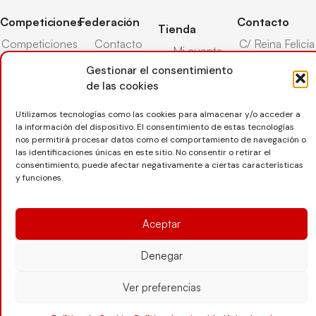
Competiciones
Federación
Contacto
Tienda
Competiciones
Contacto
C/ Reina Felicia
Mi cuenta
Pista
50-54,
Transparencia
Gestionar el consentimiento
Carrito
50003,
Competiciones
de las cookies
Árbitros
Zaragoza
Lista deseos
Playa
Entrenadores
976 73 08 41
Utilizamos tecnologías como las cookies para almacenar y/o acceder a
Pasarela pago
Competiciones
la información del dispositivo. El consentimiento de estas tecnologías
Seguro
Nieve
secretaria@favb.
Devoluciones
nos permitirá procesar datos como el comportamiento de navegación o
deportivo
las identificaciones únicas en este sitio. No consentir o retirar el
consentimiento, puede afectar negativamente a ciertas características
y funciones.
Copyright © 2025 Federación Aragonesa de Voleibol |
Desarrollado por
TOOOLS
Aceptar
Denegar
Aviso Legal
Política de Cookies
Política de Privacidad
Protección de datos
Declaración de Accesibilidad
Ver preferencias