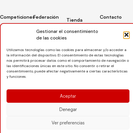
Competiciones
Federación
Contacto
Tienda
Competiciones
Contacto
C/ Reina Felicia
Mi cuenta
Gestionar el consentimiento
Pista
50-54,
Transparencia
de las cookies
Carrito
50003,
Competiciones
Árbitros
Zaragoza
Lista deseos
Playa
Utilizamos tecnologías como las cookies para almacenar y/o acceder a
Entrenadores
976 73 08 41
la información del dispositivo. El consentimiento de estas tecnologías
Pasarela pago
Competiciones
nos permitirá procesar datos como el comportamiento de navegación o
Seguro
Nieve
secretaria@favb.
Devoluciones
las identificaciones únicas en este sitio. No consentir o retirar el
deportivo
consentimiento, puede afectar negativamente a ciertas características
y funciones.
Copyright © 2025 Federación Aragonesa de Voleibol |
Desarrollado por
TOOOLS
Aceptar
Denegar
Aviso Legal
Política de Cookies
Política de Privacidad
Ver preferencias
Protección de datos
Declaración de Accesibilidad