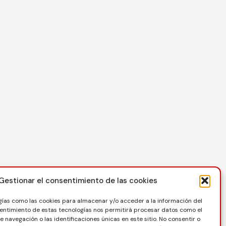
Contacto
Gestionar el consentimiento de las cookies
C/ Reina Felicia 50-54, 50003, Zaragoza
gías como las cookies para almacenar y/o acceder a la información del
976 73 08 41
nsentimiento de estas tecnologías nos permitirá procesar datos como el
navegación o las identificaciones únicas en este sitio. No consentir o
secretaria@favb.es