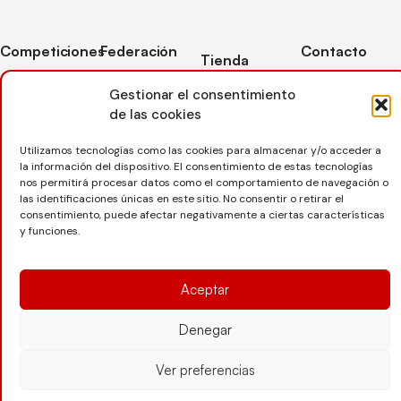
Competiciones
Federación
Contacto
Tienda
Competiciones
Contacto
C/ Reina Felicia
Mi cuenta
Gestionar el consentimiento
Pista
50-54,
Transparencia
de las cookies
Carrito
50003,
Competiciones
Árbitros
Zaragoza
Lista deseos
Playa
Utilizamos tecnologías como las cookies para almacenar y/o acceder a
Entrenadores
976 73 08 41
la información del dispositivo. El consentimiento de estas tecnologías
Pasarela pago
Competiciones
nos permitirá procesar datos como el comportamiento de navegación o
Seguro
Nieve
secretaria@favb.
Devoluciones
las identificaciones únicas en este sitio. No consentir o retirar el
deportivo
consentimiento, puede afectar negativamente a ciertas características
y funciones.
Copyright © 2025 Federación Aragonesa de Voleibol |
Desarrollado por
TOOOLS
Aceptar
Denegar
Aviso Legal
Política de Cookies
Política de Privacidad
Ver preferencias
Protección de datos
Declaración de Accesibilidad