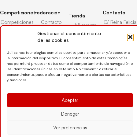
Competiciones
Federación
Contacto
Tienda
Competiciones
Contacto
C/ Reina Felicia
Mi cuenta
Pista
50-54,
Transparencia
Gestionar el consentimiento
Carrito
50003,
Competiciones
de las cookies
Árbitros
Zaragoza
Lista deseos
Playa
Entrenadores
976 73 08 41
Utilizamos tecnologías como las cookies para almacenar y/o acceder a
Pasarela pago
Competiciones
la información del dispositivo. El consentimiento de estas tecnologías
Seguro
Nieve
secretaria@favb.
Devoluciones
nos permitirá procesar datos como el comportamiento de navegación o
deportivo
las identificaciones únicas en este sitio. No consentir o retirar el
consentimiento, puede afectar negativamente a ciertas características
y funciones.
Copyright © 2025 Federación Aragonesa de Voleibol |
Desarrollado por
TOOOLS
Aceptar
Denegar
Aviso Legal
Política de Cookies
Política de Privacidad
Protección de datos
Declaración de Accesibilidad
Ver preferencias