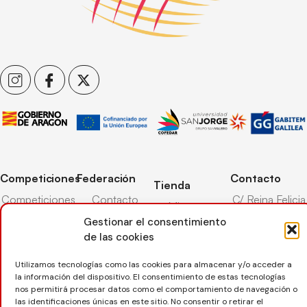
Competiciones
Federación
Contacto
Tienda
Competiciones
Contacto
C/ Reina Felicia
Mi cuenta
Pista
50-54,
Transparencia
Gestionar el consentimiento
Carrito
50003,
Competiciones
de las cookies
Árbitros
Zaragoza
Lista deseos
Playa
Entrenadores
976 73 08 41
Utilizamos tecnologías como las cookies para almacenar y/o acceder a
Pasarela pago
Competiciones
la información del dispositivo. El consentimiento de estas tecnologías
Seguro
Nieve
secretaria@favb.
nos permitirá procesar datos como el comportamiento de navegación o
Devoluciones
deportivo
las identificaciones únicas en este sitio. No consentir o retirar el