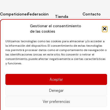
Competiciones
Federación
Contacto
Tienda
Competiciones
Contacto
C/ Reina Felicia
Mi cuenta
Gestionar el consentimiento
Pista
50-54,
Transparencia
de las cookies
Carrito
50003,
Competiciones
Árbitros
Zaragoza
Lista deseos
Playa
Utilizamos tecnologías como las cookies para almacenar y/o acceder a
Entrenadores
976 73 08 41
la información del dispositivo. El consentimiento de estas tecnologías
Pasarela pago
Competiciones
nos permitirá procesar datos como el comportamiento de navegación o
Seguro
Nieve
secretaria@favb.
Devoluciones
las identificaciones únicas en este sitio. No consentir o retirar el
deportivo
consentimiento, puede afectar negativamente a ciertas características
y funciones.
Copyright © 2025 Federación Aragonesa de Voleibol |
Desarrollado por
TOOOLS
Aceptar
Denegar
Aviso Legal
Política de Cookies
Política de Privacidad
Ver preferencias
Protección de datos
Declaración de Accesibilidad