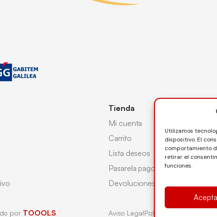
Tienda
Mi cuenta
Utilizamos tecnolo
Carrito
dispositivo. El co
comportamiento de 
Lista deseos
retirar el consent
funciones.
Pasarela pago
ivo
Devoluciones
Acepta
TOOOLS
ado por
Aviso Legal
Política de Cookies
Pol