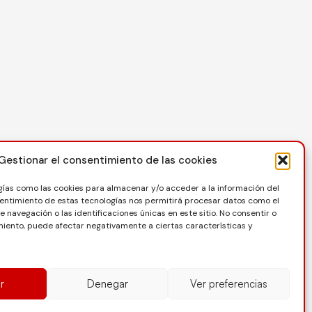
Contacto
Gestionar el consentimiento de las cookies
C/ Reina Felicia 50-54, 50003, Zaragoza
gías como las cookies para almacenar y/o acceder a la información del
976 73 08 41
nsentimiento de estas tecnologías nos permitirá procesar datos como el
navegación o las identificaciones únicas en este sitio. No consentir o
secretaria@favb.es
imiento, puede afectar negativamente a ciertas características y
r
Denegar
Ver preferencias
ítica de Privacidad
Protección de datos