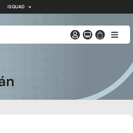
iSQUAD
lán