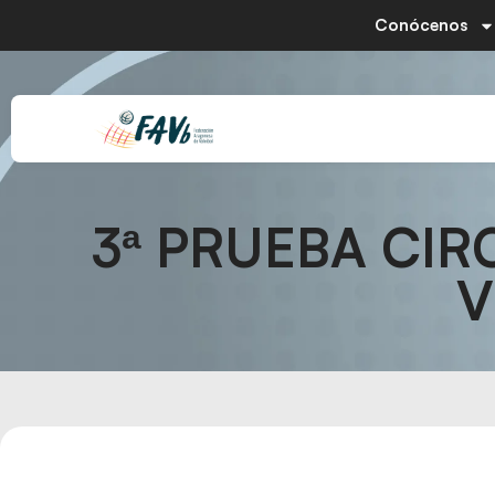
Conócenos
3ª PRUEBA CIR
V