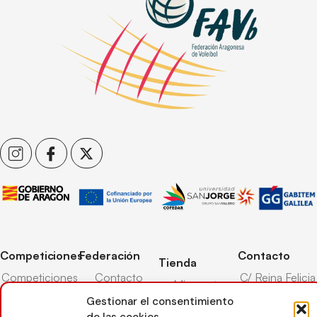
Competiciones
Federación
Contacto
Tienda
Competiciones
Contacto
C/ Reina Felicia
Mi cuenta
Pista
50-54,
Transparencia
Gestionar el consentimiento
Carrito
50003,
Competiciones
de las cookies