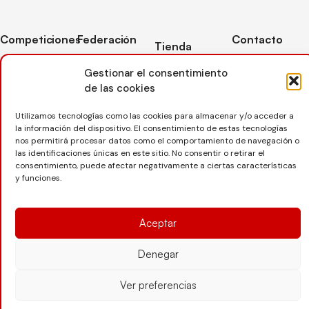
Competiciones
Federación
Contacto
Tienda
Competiciones
Contacto
C/ Reina Felicia
Mi cuenta
Gestionar el consentimiento
Pista
50-54,
Transparencia
de las cookies
Carrito
50003,
Competiciones
Árbitros
Zaragoza
Lista deseos
Playa
Utilizamos tecnologías como las cookies para almacenar y/o acceder a
Entrenadores
976 73 08 41
la información del dispositivo. El consentimiento de estas tecnologías
Pasarela pago
Competiciones
nos permitirá procesar datos como el comportamiento de navegación o
Seguro
Nieve
secretaria@favb.
Devoluciones
las identificaciones únicas en este sitio. No consentir o retirar el
deportivo
consentimiento, puede afectar negativamente a ciertas características
y funciones.
Copyright © 2025 Federación Aragonesa de Voleibol |
Desarrollado por
TOOOLS
Aceptar
Denegar
Aviso Legal
Política de Cookies
Política de Privacidad
Ver preferencias
Protección de datos
Declaración de Accesibilidad