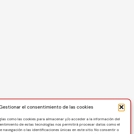
Contacto
Gestionar el consentimiento de las cookies
C/ Reina Felicia 50-54, 50003, Zaragoza
gías como las cookies para almacenar y/o acceder a la información del
976 73 08 41
nsentimiento de estas tecnologías nos permitirá procesar datos como el
navegación o las identificaciones únicas en este sitio. No consentir o
secretaria@favb.es