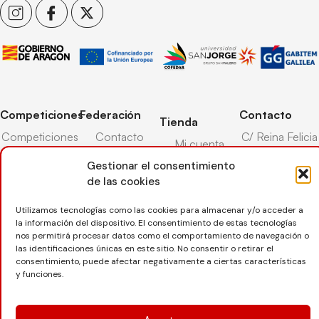
Competiciones
Federación
Contacto
Tienda
Competiciones
Contacto
C/ Reina Felicia
Mi cuenta
Pista
50-54,
Transparencia
Gestionar el consentimiento
Carrito
50003,
Competiciones
Árbitros
de las cookies
Zaragoza
Lista deseos
Playa
Entrenadores
976 73 08 41
Pasarela pago
Competiciones
Utilizamos tecnologías como las cookies para almacenar y/o acceder a
la información del dispositivo. El consentimiento de estas tecnologías
Seguro
Nieve
secretaria@favb.
Devoluciones
nos permitirá procesar datos como el comportamiento de navegación o
deportivo
las identificaciones únicas en este sitio. No consentir o retirar el
consentimiento, puede afectar negativamente a ciertas características
y funciones.
Copyright © 2025 Federación Aragonesa de Voleibol |
Desarrollado por
TOOOLS