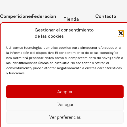
Competiciones
Federación
Contacto
Tienda
Competiciones
Contacto
C/ Reina Felicia
Mi cuenta
Gestionar el consentimiento
Pista
50-54,
Transparencia
de las cookies
Carrito
50003,
Competiciones
Árbitros
Zaragoza
Lista deseos
Playa
Utilizamos tecnologías como las cookies para almacenar y/o acceder a
Entrenadores
976 73 08 41
la información del dispositivo. El consentimiento de estas tecnologías
Pasarela pago
Competiciones
nos permitirá procesar datos como el comportamiento de navegación o
Seguro
Nieve
secretaria@favb.
Devoluciones
las identificaciones únicas en este sitio. No consentir o retirar el
deportivo
consentimiento, puede afectar negativamente a ciertas características
y funciones.
Copyright © 2025 Federación Aragonesa de Voleibol |
Desarrollado por
TOOOLS
Aceptar
Denegar
Aviso Legal
Política de Cookies
Política de Privacidad
Ver preferencias
Protección de datos
Declaración de Accesibilidad