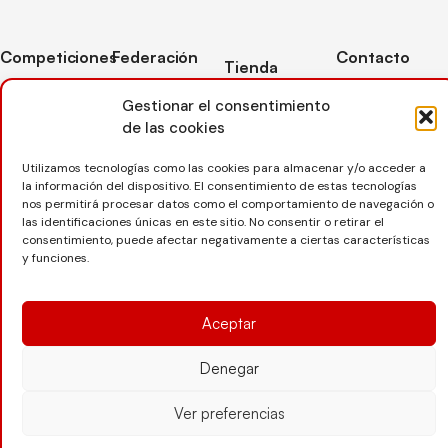
Competiciones
Federación
Contacto
Tienda
Competiciones
Contacto
C/ Reina Felicia
Mi cuenta
Gestionar el consentimiento
Pista
50-54,
Transparencia
de las cookies
Carrito
50003,
Competiciones
Árbitros
Zaragoza
Lista deseos
Playa
Utilizamos tecnologías como las cookies para almacenar y/o acceder a
Entrenadores
976 73 08 41
la información del dispositivo. El consentimiento de estas tecnologías
Pasarela pago
Competiciones
nos permitirá procesar datos como el comportamiento de navegación o
Seguro
Nieve
secretaria@favb.
Devoluciones
las identificaciones únicas en este sitio. No consentir o retirar el
deportivo
consentimiento, puede afectar negativamente a ciertas características
y funciones.
Copyright © 2025 Federación Aragonesa de Voleibol |
Desarrollado por
TOOOLS
Aceptar
Denegar
Aviso Legal
Política de Cookies
Política de Privacidad
Ver preferencias
Protección de datos
Declaración de Accesibilidad