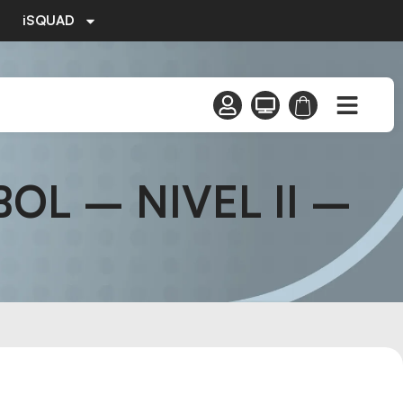
iSQUAD
L – NIVEL II –