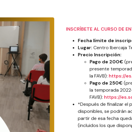
INSCRÍBETE AL CURSO DE EN
Fecha límite de inscrip
Lugar:
Centro Ibercaja Te
Precio Inscripción:
Pago de 200€
(pr
presente temporad
la FAVB):
https://e
Pago de 250€
(pre
la temporada 2022-
FAVB):
https://es.
*Después de finalizar el 
disponibles, se podrán ad
partir de esa fecha qued
(incluidos los que dispon