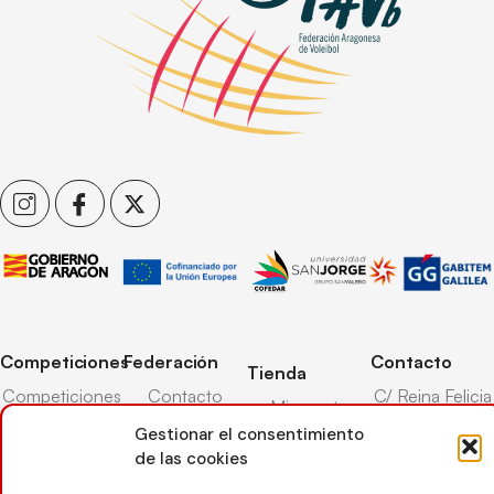
Competiciones
Federación
Contacto
Tienda
Competiciones
Contacto
C/ Reina Felicia
Mi cuenta
Pista
50-54,
Transparencia
Gestionar el consentimiento
Carrito
50003,
Competiciones
de las cookies
Árbitros
Zaragoza
Lista deseos
Playa