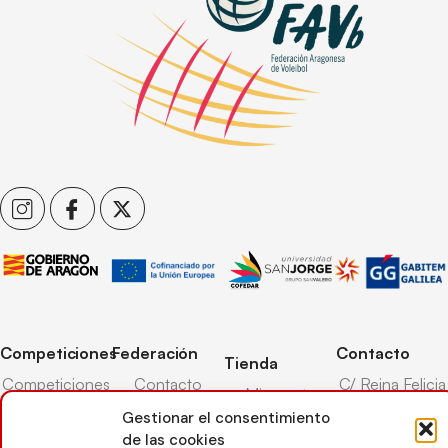
Competiciones
Federación
Contacto
Tienda
Competiciones
Contacto
C/ Reina Felicia
Mi cuenta
Pista
50-54,
Transparencia
Gestionar el consentimiento
Carrito
50003,
Competiciones
de las cookies
Árbitros
Zaragoza