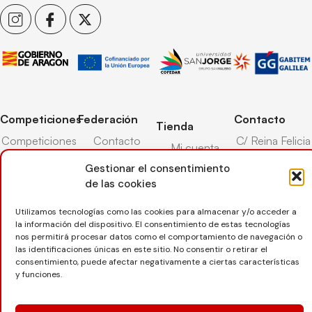
Competiciones
Federación
Contacto
Tienda
Competiciones
Contacto
C/ Reina Felicia
Mi cuenta
Pista
50-54,
Transparencia
Gestionar el consentimiento
Carrito
50003,
Competiciones
de las cookies
Árbitros
Zaragoza
Lista deseos
Playa
Entrenadores
976 73 08 41
Pasarela pago
Utilizamos tecnologías como las cookies para almacenar y/o acceder a
Competiciones
la información del dispositivo. El consentimiento de estas tecnologías
Seguro
Nieve
secretaria@favb.
Devoluciones
nos permitirá procesar datos como el comportamiento de navegación o
deportivo
las identificaciones únicas en este sitio. No consentir o retirar el
consentimiento, puede afectar negativamente a ciertas características
y funciones.
Copyright © 2025 Federación Aragonesa de Voleibol |
Desarrollado por
TOOOLS