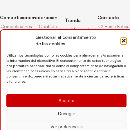
Competiciones
Federación
Contacto
Tienda
Competiciones
Contacto
C/ Reina Felicia
Mi cuenta
Pista
50-54,
Transparencia
Gestionar el consentimiento
Carrito
50003,
Competiciones
de las cookies
Árbitros
Zaragoza
Lista deseos
Playa
Entrenadores
976 73 08 41
Utilizamos tecnologías como las cookies para almacenar y/o acceder a
Pasarela pago
Competiciones
la información del dispositivo. El consentimiento de estas tecnologías
Seguro
Nieve
secretaria@favb.
Devoluciones
nos permitirá procesar datos como el comportamiento de navegación o
deportivo
las identificaciones únicas en este sitio. No consentir o retirar el
consentimiento, puede afectar negativamente a ciertas características
y funciones.
Copyright © 2025 Federación Aragonesa de Voleibol |
Desarrollado por
TOOOLS
Aceptar
Denegar
Aviso Legal
Política de Cookies
Política de Privacidad
Protección de datos
Declaración de Accesibilidad
Ver preferencias