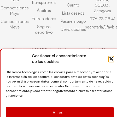
Transparencia
Carrito
50003,
Competiciones
Árbitros
Zaragoza
Lista deseos
Playa
Entrenadores
976 73 08 41
Pasarela pago
Competiciones
Seguro
Nieve
secretaria@favb.
Devoluciones
deportivo
Copyright © 2025 Federación Aragonesa de Voleibol |
Desarrollado por
TOOOLS
Gestionar el consentimiento
de las cookies
Utilizamos tecnologías como las cookies para almacenar y/o acceder a
Aviso Legal
Política de Cookies
Política de Privacidad
la información del dispositivo. El consentimiento de estas tecnologías
Protección de datos
Declaración de Accesibilidad
nos permitirá procesar datos como el comportamiento de navegación o
las identificaciones únicas en este sitio. No consentir o retirar el
consentimiento, puede afectar negativamente a ciertas características
y funciones.
Aceptar